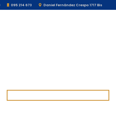
3
095 214 673
Daniel Fernández Crespo 1717 Bis
ADURA ELÉC
Talleres
In Company
Nosotros
C
INICIO
CURSOS
SOLDADURA ELÉCTRICA