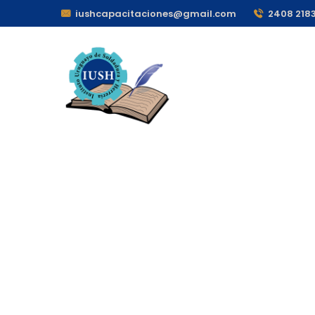
iushcapacitaciones@gmail.com
2408 218
SOLD
Inicio
Servicios
Cursos