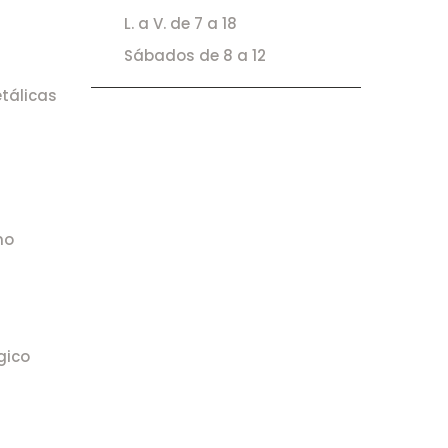
L. a V. de 7 a 18
Sábados de 8 a 12
tálicas
no
gico